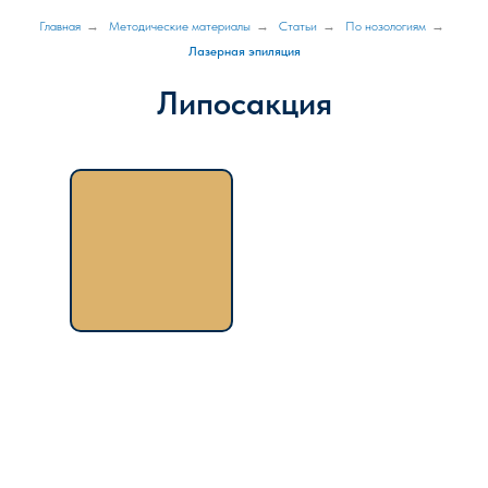
Главная
→
Методические материалы
→
Статьи
→
По нозологиям
→
Лазерная эпиляция
Липосакция