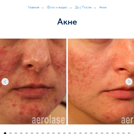
Главная
→
Фото и видео
→
До / После
→
Акне
Акне